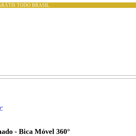
GRÁTIS TODO BRASIL
0°
ado - Bica Móvel 360°